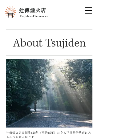
辻傳煙火店
Tsujiden-Fireworks
About Tsujiden
辻傳煙火店は創業140年（明治16年）になる三重県伊勢市にあ
る小さな花火屋です。