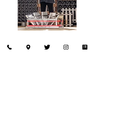
GREETING
辻傳煙火店 6代目 辻篤です。
創業140年の歴史ある花火屋を、先代の兄から令和4年3月より
受け継ぎました。
私の兄は、44歳の若さで病により志半ばでこの世を去りまし
た。
花火に対し真面目で職人気質だった兄の遺志を受け継ぎ、辻傳
煙火店の歴史をこれからも築いていきます。
小さな花火屋でありますが、信頼できるパートナー会社の力を
貸して頂き、他社の良い所を取り入れた、バリエーション豊富
な魅力的な花火を提供する事が出来ます。
自社でもオリジナル花火「望々華」の製作や、レインボーマイ
ンの配色のクオリティーの追求、お客様のご要望を尊重にした
花火の構成など、辻傳煙火店でしか出来ない事を大切にしてい
ます。
このコロナ過で様々な地域の行事やイベントが自粛になり、心