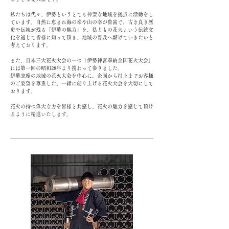
私たちは代々、伊勢というとても神聖な地域を拠点に活動をし
ています。
自然に恵まれ海の幸や山の幸が豊富で、古き良き歴
史や伝統が残る「伊勢の魅力」を、
私どもの花火という伝統文
化を通じて皆様に知って頂き、地域の普及へ繋げていきたいと
考えております。
また、日本三大花火大会の一つ「伊勢神宮奉納全国花火大会」
には第一回の昭和28年より携わって参りました。
伊勢志摩の地域の花火大会を中心に、企画から打上までお客様
のご要望を尊重した、一緒に創り上げる花火大会を大切にして
おります。
花火の持つ偉大な力を皆様と共感し、花火の魅力を感じて頂け
るように精進いたします。