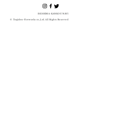
ISESHIMA-KANKOU
NAVI
©
Tsujiden-Fireworks co.,Ltd. All Rights Reserved
辻傳煙⽕店 / 花火
​問い合わせ先