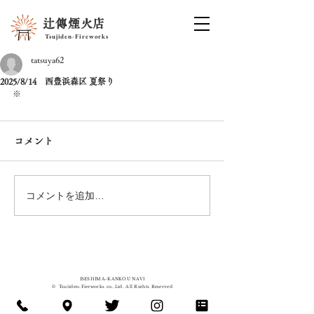
辻傳煙火店
Tsujiden-Fireworks
tatsuya62
2025/8/14 西豊浜森区 夏祭り
※
コメント
コメントを追加…
ISESHIMA-KANKOU
NAVI
©
Tsujiden-Fireworks co.,Ltd. All Rights Reserved
辻傳煙⽕店 / 花火
​問い合わせ先