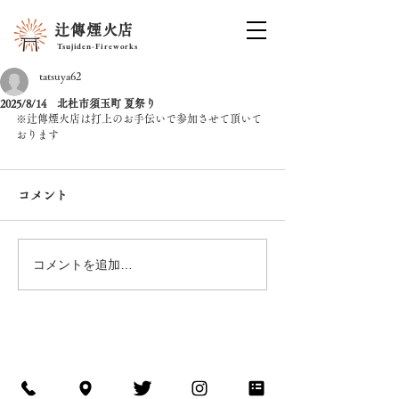
辻傳煙火店
Tsujiden-Fireworks
tatsuya62
2025/8/14 北杜市須玉町 夏祭り
※辻傳煙火店は打上のお手伝いで参加させて頂いて
おります
コメント
コメントを追加…
ISESHIMA-KANKOU
NAVI
©
Tsujiden-Fireworks co.,Ltd. All Rights Reserved
辻傳煙⽕店 / 花火
​問い合わせ先