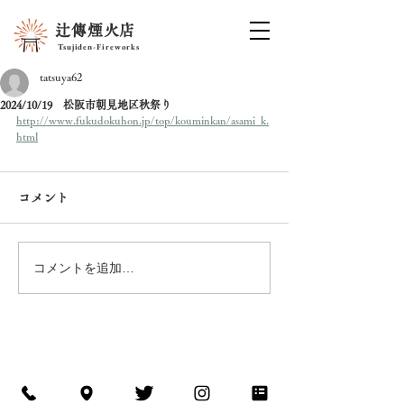
辻傳煙火店
Tsujiden-Fireworks
tatsuya62
2024/10/19 松阪市朝見地区秋祭り
http://www.fukudokuhon.jp/top/kouminkan/asami_k.
html
コメント
コメントを追加…
ISESHIMA-KANKOU
NAVI
©
Tsujiden-Fireworks co.,Ltd. All Rights Reserved
辻傳煙⽕店 / 花火
​問い合わせ先