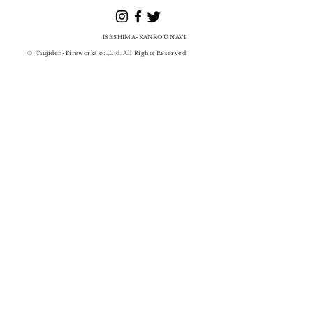
ISESHIMA-KANKOU
NAVI
©
Tsujiden-Fireworks co.,Ltd. All Rights Reserved
辻傳煙⽕店 / 花火
​問い合わせ先