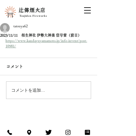
辻傳煙火店
Tsujiden-Fireworks
tatsuya62
2023/11/11 相生神社 伊勢大神楽 信号雷（前日）
https://www.kandayuyamamoto.jp/info-invent/post-
10981/
コメント
コメントを追加…
ISESHIMA-KANKOU
NAVI
©
Tsujiden-Fireworks co.,Ltd. All Rights Reserved
辻傳煙⽕店 / 花火
​問い合わせ先