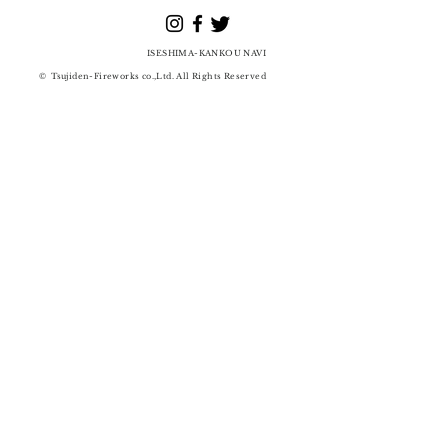
ISESHIMA-KANKOU
NAVI
©
Tsujiden-Fireworks co.,Ltd. All Rights Reserved
辻傳煙⽕店 / 花火
​問い合わせ先