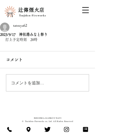
辻傳煙火店
Tsujiden-Fireworks
tatsuya62
2023/9/17 神社港みなと祭り
打上予定時刻　20時
コメント
コメントを追加…
ISESHIMA-KANKOU
NAVI
©
Tsujiden-Fireworks co.,Ltd. All Rights Reserved
辻傳煙⽕店 / 花火
​問い合わせ先