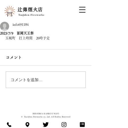
辻傳煙火店
Tsujiden-Fireworks
info691184
2023/7/9 冨岡天王祭
玉城町　打上時間　20時予定
コメント
コメントを追加…
ISESHIMA-KANKOU
NAVI
©
Tsujiden-Fireworks co.,Ltd. All Rights Reserved
辻傳煙⽕店 / 花火
​問い合わせ先